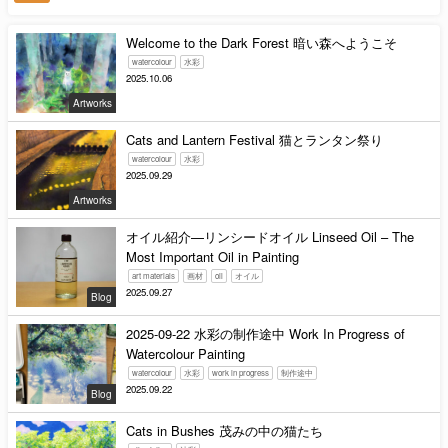
Welcome to the Dark Forest 暗い森へようこそ
watercolour
水彩
2025.10.06
Artworks
Cats and Lantern Festival 猫とランタン祭り
watercolour
水彩
2025.09.29
Artworks
オイル紹介—リンシードオイル Linseed Oil – The
Most Important Oil in Painting
art materials
画材
oil
オイル
2025.09.27
Blog
2025-09-22 水彩の制作途中 Work In Progress of
Watercolour Painting
watercolour
水彩
work in progress
制作途中
2025.09.22
Blog
Cats in Bushes 茂みの中の猫たち