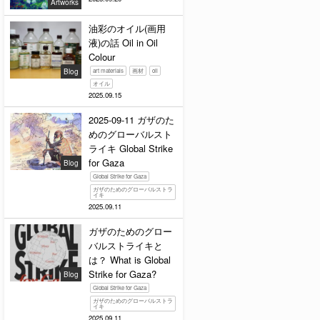
Artworks
油彩のオイル(画用
液)の話 Oil in Oil
Colour
Blog
art materials
画材
oil
オイル
2025.09.15
2025-09-11 ガザのた
めのグローバルスト
ライキ Global Strike
for Gaza
Blog
Global Strike for Gaza
ガザのためのグローバルストラ
イキ
2025.09.11
ガザのためのグロー
バルストライキと
は？ What is Global
Strike for Gaza?
Blog
Global Strike for Gaza
ガザのためのグローバルストラ
イキ
2025.09.11