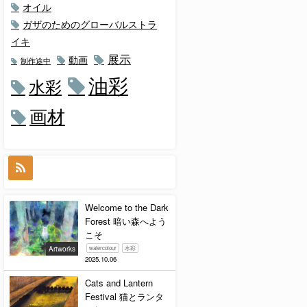
オイル
ガザのためのグローバルストラ
イキ
展示
動画
制作途中
油彩
水彩
画材
Welcome to the Dark
Forest 暗い森へよう
こそ
Artworks
watercolour
水彩
2025.10.06
Cats and Lantern
Festival 猫とランタ