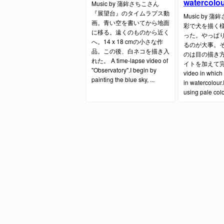
watercolo
Music by 蒲鉾さちこさん
『展望台』のタイムラプス動
Music by 
画。青い空を書いてから地面
彩で犬を描く
に移る。遠くのものから近く
った。やっぱ
へ。14 x 18 cmの小さな作
るのが大事。
品。この後、白ネコを描き入
のは目の描き
れた。 A time-lapse video of
イトを加えて完成。
"Observatory".I begin by
video in which 
painting the blue sky, ...
in watercolour.
using pale colo