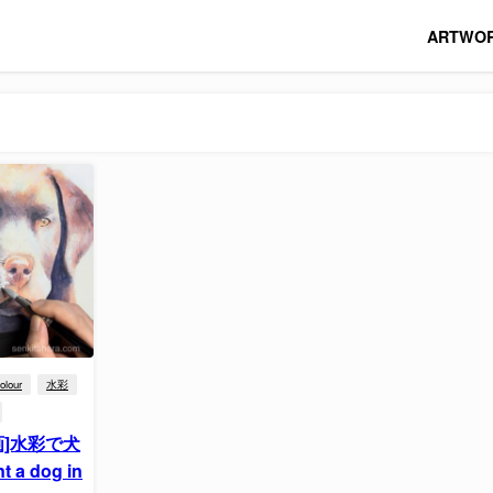
ARTWO
olour
水彩
動画]水彩で犬
 a dog in