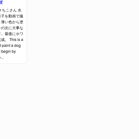
ur
蒲鉾さちこさん 水
様子を動画で撮
り薄い色から塗
その次に大事な
方。最後にホワ
 This is a
I paint a dog
I begin by
...