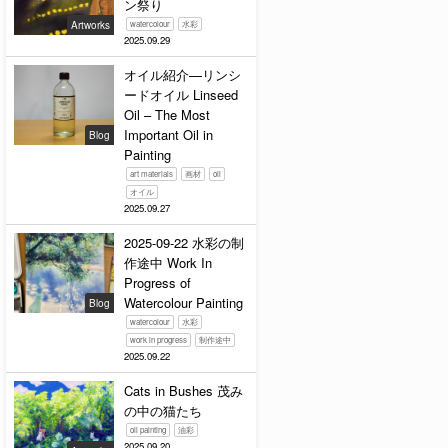
ン祭り
Artworks
watercolour
水彩
2025.09.29
オイル紹介—リンシ
ードオイル Linseed
Oil – The Most
Important Oil in
Blog
Painting
art materials
画材
oil
オイル
2025.09.27
2025-09-22 水彩の制
作途中 Work In
Progress of
Watercolour Painting
Blog
watercolour
水彩
work in progress
制作途中
2025.09.22
Cats in Bushes 茂み
の中の猫たち
oil painting
油彩
2025.09.20