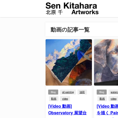
動画の記事一覧
Blog
oil painting
油彩
Blog
waterc
動画
video
動画
video
[Video 動画]
[Video 
Observatory 展望台
を描く Paint