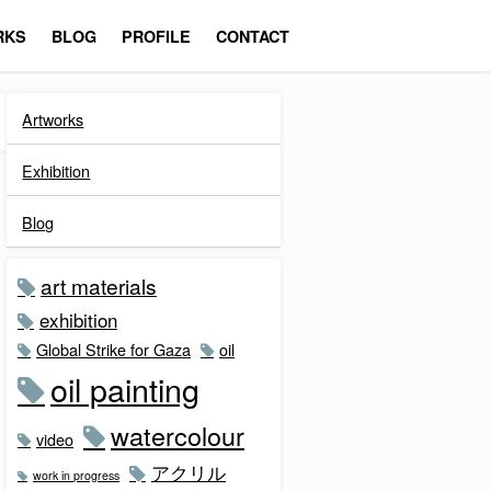
RKS
BLOG
PROFILE
CONTACT
Artworks
Exhibition
Blog
art materials
exhibition
Global Strike for Gaza
oil
oil painting
watercolour
video
アクリル
work in progress