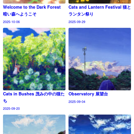
Welcome to the Dark Forest
Cats and Lantern Festival 猫と
暗い森へようこそ
ランタン祭り
2025-10-06
2025-09-29
Cats in Bushes 茂みの中の猫た
Observatory 展望台
ち
2025-09-04
2025-09-20