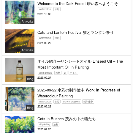
Welcome to the Dark Forest 暗い森へようこそ
watercolour
水彩
2025.10.06
Artworks
Cats and Lantern Festival 猫とランタン祭り
watercolour
水彩
2025.09.29
Artworks
オイル紹介—リンシードオイル Linseed Oil – The
Most Important Oil in Painting
art materials
画材
oil
オイル
2025.09.27
Blog
2025-09-22 水彩の制作途中 Work In Progress of
Watercolour Painting
watercolour
水彩
work in progress
制作途中
2025.09.22
Blog
Cats in Bushes 茂みの中の猫たち
oil painting
油彩
2025.09.20