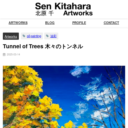
ARTWORKS
BLOG
PROFILE
CONTACT
oil painting
油彩
Artworks
Tunnel of Trees 木々のトンネル
2025-03-14